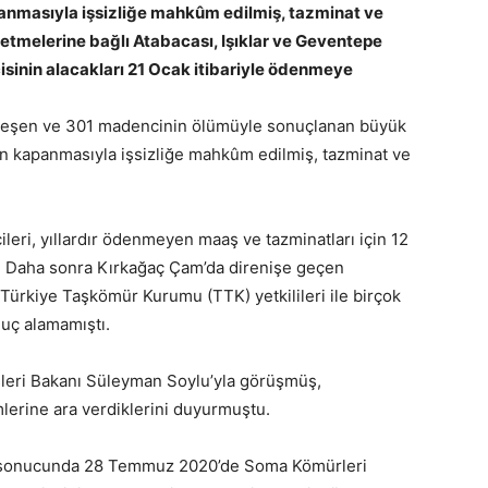
anmasıyla işsizliğe mahkûm edilmiş, tazminat ve
etmelerine bağlı Atabacası, Işıklar ve Geventepe
isinin alacakları 21 Ocak itibariyle ödenmeye
kleşen ve 301 madencinin ölümüyle sonuçlanan büyük
n kapanmasıyla işsizliğe mahkûm edilmiş, tazminat ve
leri, yıllardır ödenmeyen maaş ve tazminatları için 12
. Daha sonra Kırkağaç Çam’da direnişe geçen
Türkiye Taşkömür Kurumu (TTK) yetkilileri ile birçok
uç alamamıştı.
şleri Bakanı Süleyman Soylu’yla görüşmüş,
erine ara verdiklerini duyurmuştu.
i sonucunda 28 Temmuz 2020’de Soma Kömürleri