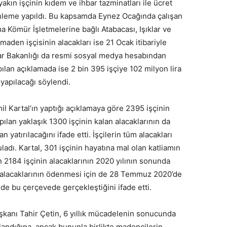
yakın işçinin kıdem ve ihbar tazminatları ile ücret
enleme yapıldı. Bu kapsamda Eynez Ocağında çalışan
ma Kömür İşletmelerine bağlı Atabacası, Işıklar ve
aden işçisinin alacakları ise 21 Ocak itibariyle
ar Bakanlığı da resmi sosyal medya hesabından
lan açıklamada ise 2 bin 395 işçiye 102 milyon lira
yapılacağı söylendi.
Kartal’ın yaptığı açıklamaya göre 2395 işçinin
pılan yaklaşık 1300 işçinin kalan alacaklarının da
yatırılacağını ifade etti. İşçilerin tüm alacakları
adı. Kartal, 301 işçinin hayatına mal olan katliamın
2184 işçinin alacaklarının 2020 yılının sonunda
in alacaklarının ödenmesi için de 28 Temmuz 2020’de
de bu çerçevede gerçekleştiğini ifade etti.
şkanı Tahir Çetin, 6 yıllık mücadelenin sonucunda
andığına, ancak bununla birlikte madencilerin