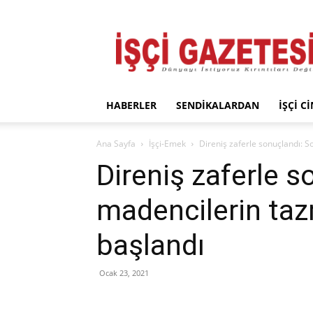
İşçi
Gazetesi
HABERLER
SENDIKALARDAN
İŞÇI C
Ana Sayfa
İşçi-Emek
Direniş zaferle sonuçlandı: 
Direniş zaferle s
madencilerin ta
başlandı
Ocak 23, 2021