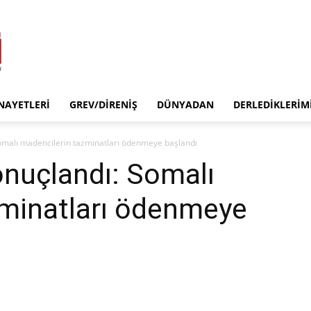
INAYETLERI
GREV/DIRENIŞ
DÜNYADAN
DERLEDIKLERIM
Somalı madencilerin tazminatları ödenmeye başlandı
onuçlandı: Somalı
zminatları ödenmeye