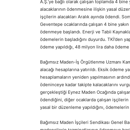
A.Ş.’ye bağlı olarak çalışan toplamda 4 bine 
alacaklarının ödenmesine ilişkin yasal düz
işçilerin alacakları Aralık ayında ödendi. So
Geventepe ocaklarında çalışan 4 bine yakın m
ödenmeye başlandı. Enerji ve Tabii Kaynakl
ödemelerin başladığını duyurdu. TKİ’den yapı
ödeme yapıldığı, 48 milyon lira daha ödeme 
Bağımsız Maden-İş Örgütlenme Uzmanı Kamil 
alacağı hesaplarına yatırıldı. Eksik ödeme ya
hesaplamaların yeniden yapılmasının ardından 
ödeninceye kadar takipte kalacaklarını vurgul
gerçekleştiği Eynez Maden Ocağında çalışan 
ödendiğini, diğer ocaklarda çalışan işçiler
yasal bir düzenleme yapıldığını, ödemelerin 
Bağımsız Maden İşçileri Sendikası Genel Ba
madencilerin tazminatlarının ödenmeye başl