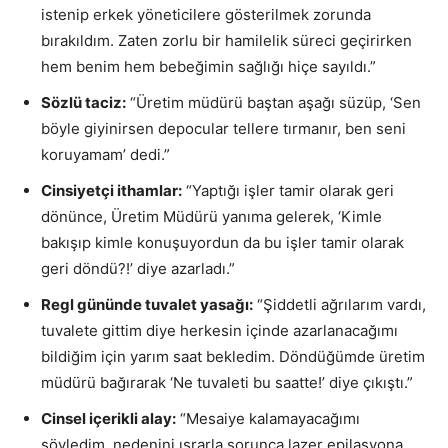
istenip erkek yöneticilere gösterilmek zorunda
bırakıldım. Zaten zorlu bir hamilelik süreci geçirirken
hem benim hem bebeğimin sağlığı hiçe sayıldı.”
Sözlü taciz:
“Üretim müdürü baştan aşağı süzüp, ‘Sen
böyle giyinirsen depocular tellere tırmanır, ben seni
koruyamam’ dedi.”
Cinsiyetçi ithamlar:
“Yaptığı işler tamir olarak geri
dönünce, Üretim Müdürü yanıma gelerek, ‘Kimle
bakışıp kimle konuşuyordun da bu işler tamir olarak
geri döndü?!’ diye azarladı.”
Regl gününde tuvalet yasağı:
“Şiddetli ağrılarım vardı,
tuvalete gittim diye herkesin içinde azarlanacağımı
bildiğim için yarım saat bekledim. Döndüğümde üretim
müdürü bağırarak ‘Ne tuvaleti bu saatte!’ diye çıkıştı.”
Cinsel içerikli alay:
“Mesaiye kalamayacağımı
söyledim, nedenini ısrarla sorunca lazer epilasyona