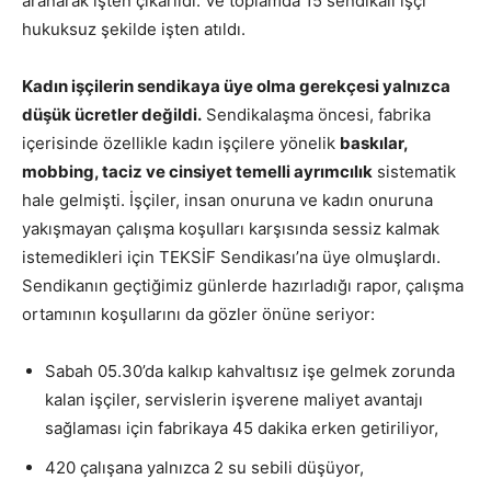
aranarak işten çıkarıldı. Ve toplamda 15 sendikalı işçi
hukuksuz şekilde işten atıldı.
Kadın işçilerin sendikaya üye olma gerekçesi yalnızca
düşük ücretler değildi.
Sendikalaşma öncesi, fabrika
içerisinde özellikle kadın işçilere yönelik
baskılar,
mobbing, taciz ve cinsiyet temelli ayrımcılık
sistematik
hale gelmişti. İşçiler, insan onuruna ve kadın onuruna
yakışmayan çalışma koşulları karşısında sessiz kalmak
istemedikleri için TEKSİF Sendikası’na üye olmuşlardı.
Sendikanın geçtiğimiz günlerde hazırladığı rapor, çalışma
ortamının koşullarını da gözler önüne seriyor:
Sabah 05.30’da kalkıp kahvaltısız işe gelmek zorunda
kalan işçiler, servislerin işverene maliyet avantajı
sağlaması için fabrikaya 45 dakika erken getiriliyor,
420 çalışana yalnızca 2 su sebili düşüyor,