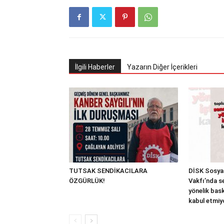
İlgili Haberler
Yazarın Diğer İçerikleri
TUTSAK SENDİKACILARA
DİSK Sosyal
ÖZGÜRLÜK!
Vakfı’nda s
yönelik bask
kabul etmiy