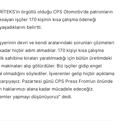
RİTEKS’in örgütlü olduğu CPS Otomotiv’de patronların
ksayan işçiler 170 kişinin kısa çalışma ödeneği
şadıklarını belirtti.
 işyerinin devri ve kendi aralarındaki sorunları çözmeleri
adar hiçbir adım atmadılar. 170 kişiyi kısa çalışma
k sahibine kiraları yaratılmadığı için bütün üretimdeki
akinaları alıp götürdüler. Biz işçiler gidip engel
olmadığını söylediler. İşverenler gelip hiçbir açıklama
şı karşıyayız. Pazartesi günü CPS Press From’un önünde
n haklarımızı alana kadar mücadele edeceğiz.
lemler yapmayı düşünüyoruz” dedi.