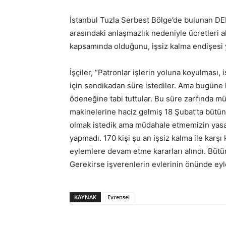
İstanbul Tuzla Serbest Bölge’de bulunan DE
arasındaki anlaşmazlık nedeniyle ücretleri a
kapsamında olduğunu, işsiz kalma endişesi ya
İşçiler, “Patronlar işlerin yoluna koyulması,
için sendikadan süre istediler. Ama bugüne k
ödeneğine tabi tuttular. Bu süre zarfında mül
makinelerine haciz gelmiş 18 Şubat’ta bütün m
olmak istedik ama müdahale etmemizin yasal 
yapmadı. 170 kişi şu an işsiz kalma ile kar
eylemlere devam etme kararları alındı. Bütü
Gerekirse işverenlerin evlerinin önünde ey
KAYNAK
Evrensel