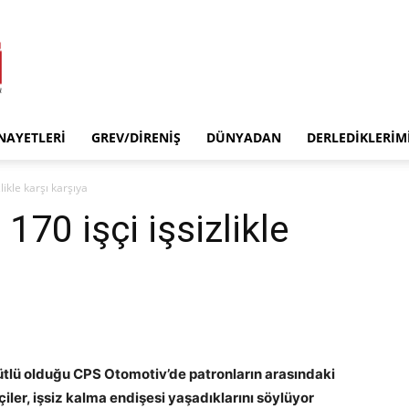
INAYETLERI
GREV/DIRENIŞ
DÜNYADAN
DERLEDIKLERIM
likle karşı karşıya
70 işçi işsizlikle
ütlü olduğu CPS Otomotiv’de patronların arasındaki
iler, işsiz kalma endişesi yaşadıklarını söylüyor