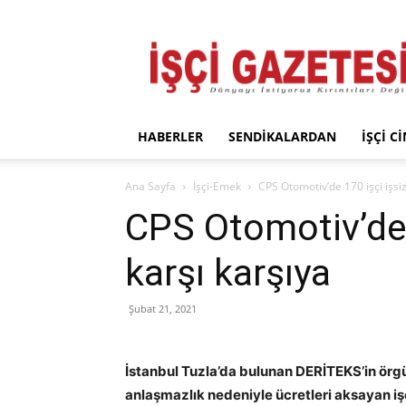
İşçi
Gazetesi
HABERLER
SENDIKALARDAN
İŞÇI C
Ana Sayfa
İşçi-Emek
CPS Otomotiv’de 170 işçi işsiz
CPS Otomotiv’de 1
karşı karşıya
Şubat 21, 2021
İstanbul Tuzla’da bulunan DERİTEKS’in örg
anlaşmazlık nedeniyle ücretleri aksayan işç