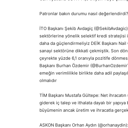
Patronlar bakın durumu nasıl değerlendirdi
İTO Başkanı Şekib Avdagiç (@SekibAvdagic):
sektörlerine yönelik selektif kredi strateji
daha da güçlendirmeliyiz DEİK Başkanı Nail O
sanayi sektörüne dikkati çekmiştik. Son dö
çeyrekte yüzde 6,1 oranıyla pozitife dönme
Başkanı Burhan Özdemir (@BurhanOzdemirTR
emeğin verimlilikle birlikte daha adil payl
olmalıdır
TİM Başkanı Mustafa Gültepe: Net ihracatın 
giderek iç talep ve ithalata dayalı bir yapıya
büyümenin ancak üretim ve ihracatla gerçe
ASKON Başkanı Orhan Aydın (@orhanaydin): 