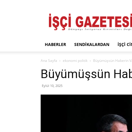
İşçi
Gazetesi
HABERLER
SENDIKALARDAN
İŞÇI C
Ana Sayfa
ekonomi politik
Büyümüşsün Haberin V
Büyümüşsün Habe
Eylül 10, 2025