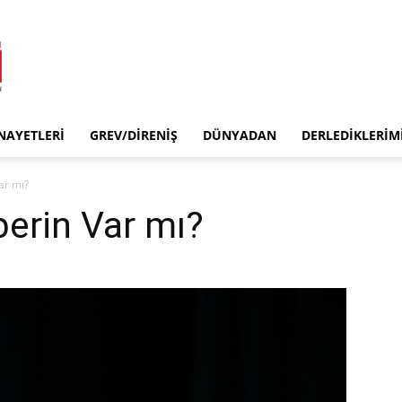
INAYETLERI
GREV/DIRENIŞ
DÜNYADAN
DERLEDIKLERIM
ar mı?
rin Var mı?