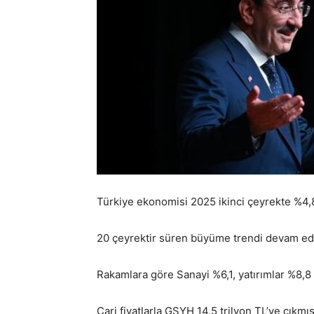
Türkiye ekonomisi 2025 ikinci çeyrekte %4,
20 çeyrektir süren büyüme trendi devam ediy
Rakamlara göre Sanayi %6,1, yatırımlar %8,8 
Cari fiyatlarla GSYH 14,5 trilyon TL’ye çıkmış