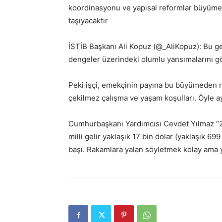
koordinasyonu ve yapısal reformlar büyümenin
taşıyacaktır
İSTİB Başkanı Ali Kopuz (@_AliKopuz): Bu g
dengeler üzerindeki olumlu yansımalarını g
Peki işçi, emekçinin payına bu büyümeden ne
çekilmez çalışma ve yaşam koşulları. Öyle ay
Cumhurbaşkanı Yardımcısı Cevdet Yılmaz “2025 
milli gelir yaklaşık 17 bin dolar (yaklaşık 69
başı. Rakamlara yalan söyletmek kolay am