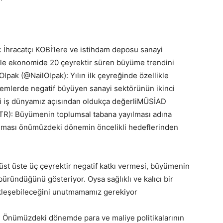
?
 İhracatçı KOBİ’lere ve istihdam deposu sanayi
si ile ekonomide 20 çeyrektir süren büyüme trendini
lpak (@NailOlpak): Yılın ilk çeyreğinde özellikle
nemlerde negatif büyüyen sanayi sektörünün ikinci
si iş dünyamız açısından oldukça değerliMÜSİAD
): Büyümenin toplumsal tabana yayılması adına
aşılması önümüzdeki dönemin öncelikli hedeflerinden
üst üste üç çeyrektir negatif katkı vermesi, büyümenin
 büründüğünü gösteriyor. Oysa sağlıklı ve kalıcı bir
kleşebileceğini unutmamamız gerekiyor
Önümüzdeki dönemde para ve maliye politikalarının