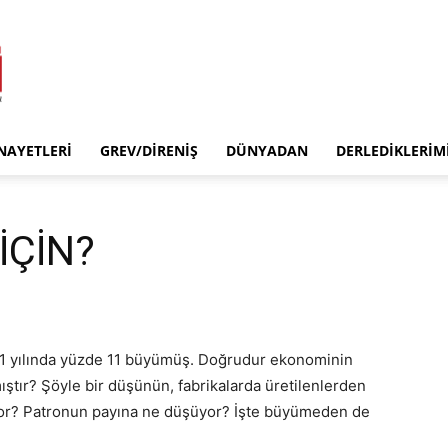
INAYETLERI
GREV/DIRENIŞ
DÜNYADAN
DERLEDIKLERIM
İÇİN?
21 yılında yüzde 11 büyümüş. Doğrudur ekonominin
ır? Şöyle bir düşünün, fabrikalarda üretilenlerden
üyor? Patronun payına ne düşüyor? İşte büyümeden de