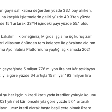
 gayri safi katma değerden yüzde 33.1 pay alırken,
na karşılık işletmelerin geliri yüzde 49.3’ten yüzde
de 15.1 artarak GSYH içindeki payı yüzde 55.1 oldu.
bakalım. İlk örneğimiz, Migros işçisine üç kuruş zam
ri villasının önünden ters kelepçe ile gözaltına aldıran
Kamu Aydınlatma Platformuna yaptığı açıklamada 2021
n çeyreğinde 5 milyar 776 milyon lira net kâr açıklayan
 yıla göre yüzde 64 artışla 15 milyar 193 milyon lira
 şu her işçinin kredi kartı yada krediler yoluyla kolunu
21 yılı net kârı önceki yıla göre yüzde 57.4 artarak
larını ucuz kredi olarak başta beşli çete olmak üzere