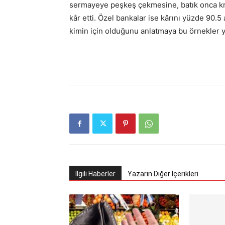
sermayeye peşkeş çekmesine, batık onca kred
kâr etti. Özel bankalar ise kârını yüzde 90.5 
kimin için olduğunu anlatmaya bu örnekler y
İlgili Haberler
Yazarın Diğer İçerikleri