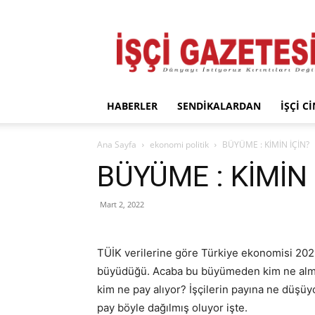
İşçi
Gazetesi
HABERLER
SENDIKALARDAN
İŞÇI C
Ana Sayfa
ekonomi politik
BÜYÜME : KİMİN İÇİN?
BÜYÜME : KİMİN 
Mart 2, 2022
TÜİK verilerine göre Türkiye ekonomisi 20
büyüdüğü. Acaba bu büyümeden kim ne almışt
kim ne pay alıyor? İşçilerin payına ne düş
pay böyle dağılmış oluyor işte.