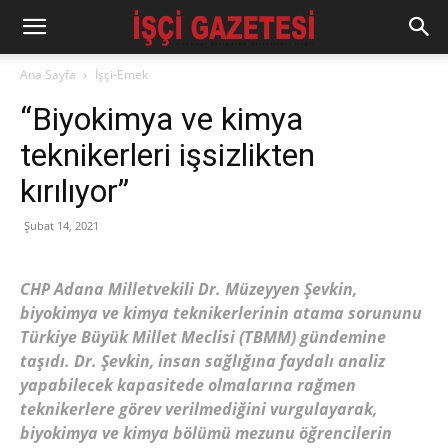
Ana Sayfa
İşçi-Emek
“Biyokimya ve kimya
teknikerleri işsizlikten
kırılıyor”
Şubat 14, 2021
CHP Adana Milletvekili Dr. Müzeyyen Şevkin,
biyokimya ve kimya teknikerlerinin atama sorununu
Türkiye Büyük Millet Meclisi (TBMM) gündemine
taşıdı. Dr. Şevkin, insan sağlığına faydalı analiz
yapabilecek kapasitede olmalarına rağmen
teknikerlere görev verilmediğini vurgulayarak,
biyokimya ve kimya bölümü mezunu öğrencilerin