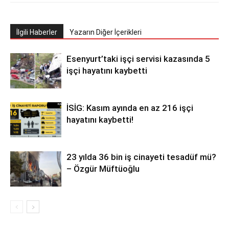
İlgili Haberler
Yazarın Diğer İçerikleri
Esenyurt’taki işçi servisi kazasında 5
işçi hayatını kaybetti
İSİG: Kasım ayında en az 216 işçi
hayatını kaybetti!
23 yılda 36 bin iş cinayeti tesadüf mü?
– Özgür Müftüoğlu