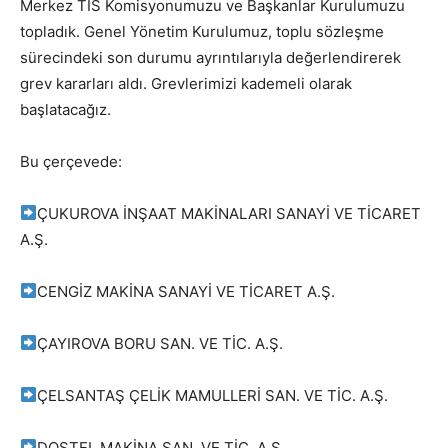
Merkez TİS Komisyonumuzu ve Başkanlar Kurulumuzu
topladık. Genel Yönetim Kurulumuz, toplu sözleşme
sürecindeki son durumu ayrıntılarıyla değerlendirerek
grev kararları aldı. Grevlerimizi kademeli olarak
başlatacağız.
Bu çerçevede:
ÇUKUROVA İNŞAAT MAKİNALARI SANAYİ VE TİCARET
A.Ş.
CENGİZ MAKİNA SANAYİ VE TİCARET A.Ş.
ÇAYIROVA BORU SAN. VE TİC. A.Ş.
ÇELSANTAŞ ÇELİK MAMULLERİ SAN. VE TİC. A.Ş.
DOSTEL MAKİNA SAN. VE TİC. A.Ş.