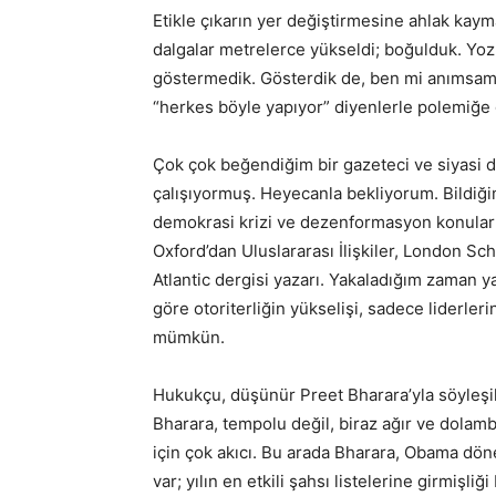
Etikle çıkarın yer değiştirmesine ahlak kay
dalgalar metrelerce yükseldi; boğulduk. Yozl
göstermedik. Gösterdik de, ben mi anımsamı
“herkes böyle yapıyor” diyenlerle polemiğe 
Çok çok beğendiğim bir gazeteci ve siyasi 
çalışıyormuş. Heyecanla bekliyorum. Bildiğim 
demokrasi krizi ve dezenformasyon konuları
Oxford’dan Uluslararası İlişkiler, London Sc
Atlantic dergisi yazarı. Yakaladığım zaman 
göre otoriterliğin yükselişi, sadece liderlerin 
mümkün.
Hukukçu, düşünür Preet Bharara’yla söyleşile
Bharara, tempolu değil, biraz ağır ve dolam
için çok akıcı. Bu arada Bharara, Obama dön
var; yılın en etkili şahsı listelerine girmişli