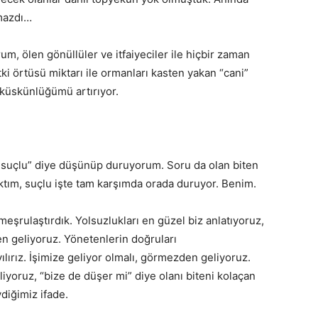
amazdı…
, ölen gönüllüler ve itfaiyeciler ile hiçbir zaman
i örtüsü miktarı ile ormanları kasten yakan “cani”
 küskünlüğümü artırıyor.
suçlu” diye düşünüp duruyorum. Soru da olan biten
aktım, suçlu işte tam karşımda orada duruyor. Benim.
şrulaştırdık. Yolsuzlukları en güzel biz anlatıyoruz,
en geliyoruz. Yönetenlerin doğruları
lırız. İşimize geliyor olmalı, görmezden geliyoruz.
liyoruz, “bize de düşer mi” diye olanı biteni kolaçan
diğimiz ifade.