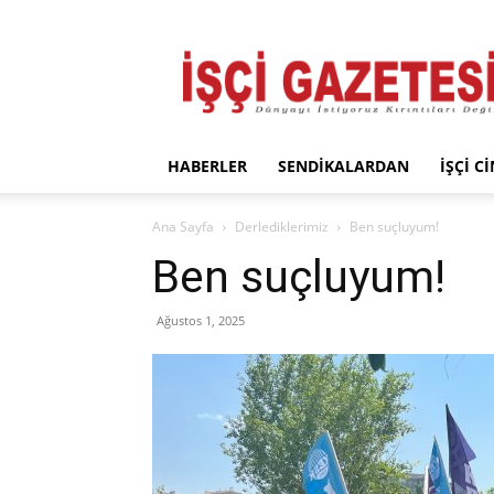
İşçi
Gazetesi
HABERLER
SENDIKALARDAN
İŞÇI C
Ana Sayfa
Derlediklerimiz
Ben suçluyum!
Ben suçluyum!
Ağustos 1, 2025