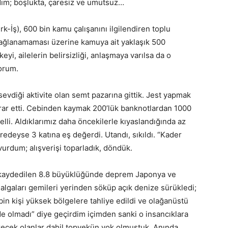
dım; boşlukta, çaresiz ve umutsuz…
k-İş), 600 bin kamu çalışanını ilgilendiren toplu
ğlanamaması üzerine kamuya ait yaklaşık 500
yi, ailelerin belirsizliği, anlaşmaya varılsa da o
orum.
vdiği aktivite olan semt pazarına gittik. Jest yapmak
Israr etti. Cebinden kaymak 200’lük banknotlardan 1000
belli. Aldıklarımız daha öncekilerle kıyaslandığında az
redeyse 3 katına eş değerdi. Utandı, sıkıldı. “Kader
urdum; alışverişi toparladık, döndük.
 kaydedilen 8.8 büyüklüğünde deprem Japonya ve
algaları gemileri yerinden söküp açık denize sürükledi;
2 bin kişi yüksek bölgelere tahliye edildi ve olağanüstü
izde olmadı” diye geçirdim içimden sanki o insancıklara
erecek olanlar dahil topyekün yok olmuştuk. Anında