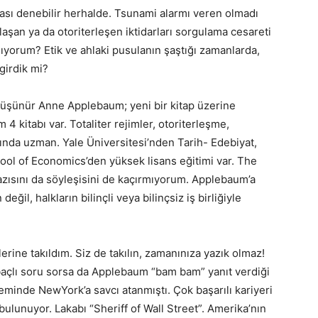
ması denebilir herhalde. Tsunami alarmı veren olmadı
aşan ya da otoriterleşen iktidarları sorgulama cesareti
yorum? Etik ve ahlaki pusulanın şaştığı zamanlarda,
girdik mi?
düşünür Anne Applebaum; yeni bir kitap üzerine
4 kitabı var. Totaliter rejimler, otoriterleşme,
nda uzman. Yale Üniversitesi’nden Tarih- Edebiyat,
hool of Economics’den yüksek lisans eğitimi var. The
yazısını da söyleşisini de kaçırmıyorum. Applebaum’a
değil, halkların bilinçli veya bilinçsiz iş birliğiyle
rine takıldım. Siz de takılın, zamanınıza yazık olmaz!
baçlı soru sorsa da Applebaum “bam bam” yanıt verdiği
eminde NewYork’a savcı atanmıştı. Çok başarılı kariyeri
ği bulunuyor. Lakabı “Sheriff of Wall Street”. Amerika’nın