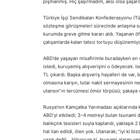
pişmanmış. Hiç şaşırmadım, aksi olsa şaşar
Türkiye İşçi Sendikaları Konfederasyonu (Tür
sözleşme görüşmeleri sürecinde anlaşma sa
kurumda greve gitme kararı aldı. Yaşanan öfke
çalışanlarda kalan tatsız tortuyu düşünemiy
ABD’de yaşayan misafirimle buradayken en se
istedi, kuruyemiş alışverişini o ödeyecek. 
TL çıkardı. Başka alışveriş hayalleri de var, 
olmasına karşın, tutar nakit sermayesinin ne
utansın”ın tercümesi ömür törpüsü; şakaya v
Rusya’nın Kamçatka Yarımadası açıklarında
ABD’yi etkiledi; 3–4 metreyi bulan tsunami d
balıkçılık tesisleri suyla kaplandı, yaklaşık 
hal ilan edildi, ölen yok. Utanarak; “iyi ki b
yazık değil… biliyorum ki, tsunami alarmı v