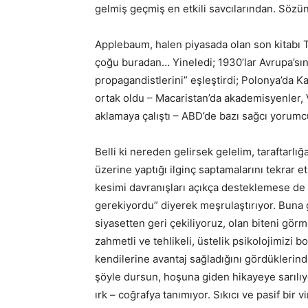
gelmiş geçmiş en etkili savcılarından. Sözü
Applebaum, halen piyasada olan son kitabı T
çoğu buradan… Yineledi; 1930’lar Avrupa’sın
propagandistlerini” eşleştirdi; Polonya’da K
ortak oldu – Macaristan’da akademisyenler, 
aklamaya çalıştı – ABD’de bazı sağcı yorumcu
Belli ki nereden gelirsek gelelim, taraftarlığ
üzerine yaptığı ilginç saptamalarını tekrar
kesimi davranışları açıkça desteklemese de 
gerekiyordu” diyerek meşrulaştırıyor. Buna g
siyasetten geri çekiliyoruz, olan biteni g
zahmetli ve tehlikeli, üstelik psikolojimizi 
kendilerine avantaj sağladığını gördükleri
şöyle dursun, hoşuna giden hikayeye sarılıyor
ırk – coğrafya tanımıyor. Sıkıcı ve pasif bir vi