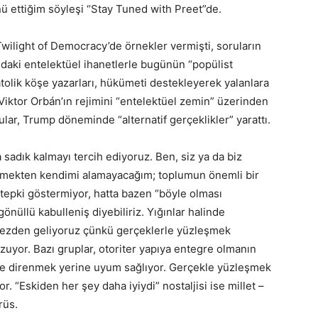
nü ettiğim söyleşi “Stay Tuned with Preet”de.
wilight of Democracy’de örnekler vermişti, soruların
daki entelektüel ihanetlerle bugünün “popülist
atolik köşe yazarları, hükümeti destekleyerek yalanlara
Viktor Orbán’ın rejimini “entelektüel zemin” üzerinden
lar, Trump döneminde “alternatif gerçeklikler” yarattı.
a sadık kalmayı tercih ediyoruz. Ben, siz ya da biz
 etmekten kendimi alamayacağım; toplumun önemli bir
tepki göstermiyor, hatta bazen “böyle olması
önüllü kabulleniş diyebiliriz. Yığınlar halinde
örmezden geliyoruz çünkü gerçeklerle yüzleşmek
bozuyor. Bazı gruplar, otoriter yapıya entegre olmanın
nde direnmek yerine uyum sağlıyor. Gerçekle yüzleşmek
. “Eskiden her şey daha iyiydi” nostaljisi ise millet –
rüs.