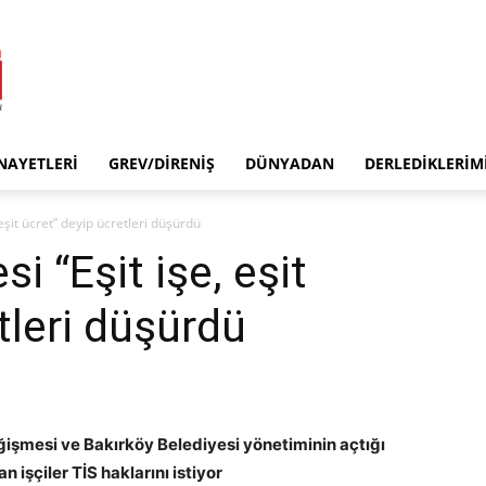
INAYETLERI
GREV/DIRENIŞ
DÜNYADAN
DERLEDIKLERIM
 eşit ücret” deyip ücretleri düşürdü
i “Eşit işe, eşit
tleri düşürdü
ğişmesi ve Bakırköy Belediyesi yönetiminin açtığı
an işçiler TİS haklarını istiyor