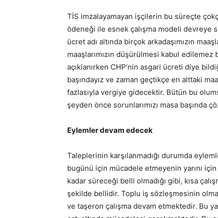
TİS imzalayamayan işçilerin bu süreçte çokça
ödeneği ile esnek çalışma modeli devreye so
ücret adı altında birçok arkadaşımızın maaş
maaşlarımızın düşürülmesi kabul edilemez bi
açıklanırken CHP’nin asgari ücreti diye bild
başındayız ve zaman geçtikçe en alttaki ma
fazlasıyla vergiye gidecektir. Bütün bu olu
şeyden önce sorunlarımızı masa başında çö
Eylemler devam edecek
Taleplerinin karşılanmadığı durumda eylemle
bugünü için mücadele etmeyenin yarını için 
kadar süreceği belli olmadığı gibi, kısa çal
şekilde bellidir. Toplu iş sözleşmesinin olm
ve taşeron çalışma devam etmektedir. Bu ya