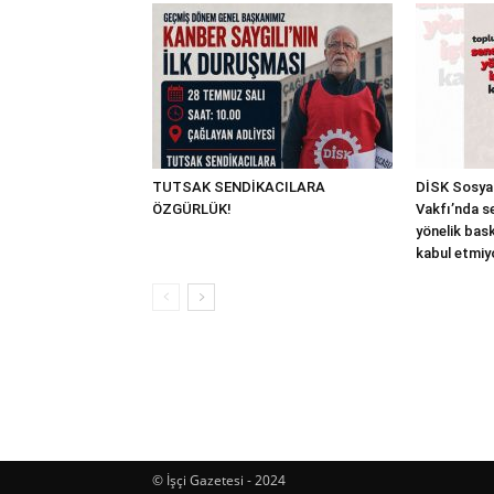
TUTSAK SENDİKACILARA
DİSK Sosyal
ÖZGÜRLÜK!
Vakfı’nda s
yönelik bask
kabul etmiy
© İşçi Gazetesi - 2024