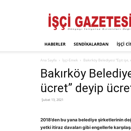
İşçi
Gazetesi
HABERLER
SENDIKALARDAN
İŞÇI C
Ana Sayfa
İşçi-Emek
Bakırköy Belediyesi “Eşit işe,
Bakırköy Belediyes
ücret” deyip ücre
Şubat 13, 2021
2018’den bu yana belediye şirketlerinin de
yetki itiraz davaları gibi engellerle karşılaş