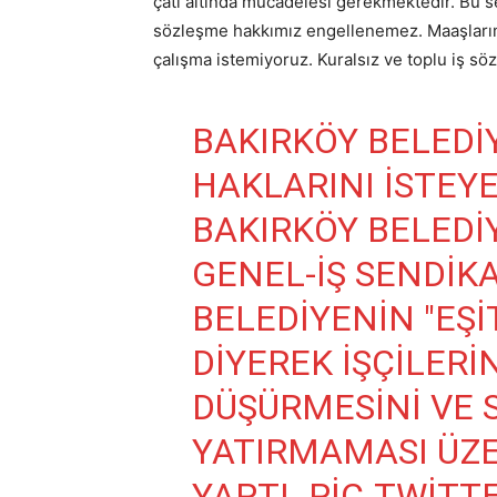
çatı altında mücadelesi gerekmektedir. Bu s
sözleşme hakkımız engellenemez. Maaşlarım
çalışma istemiyoruz. Kuralsız ve toplu iş sö
BAKIRKÖY BELEDIYE
HAKLARINI ISTEYE
BAKIRKÖY BELEDI
GENEL-İŞ SENDIKA
BELEDIYENIN "EŞIT
DIYEREK IŞÇILERI
DÜŞÜRMESINI VE 
YATIRMAMASI ÜZ
YAPTI.
PIC.TWITT