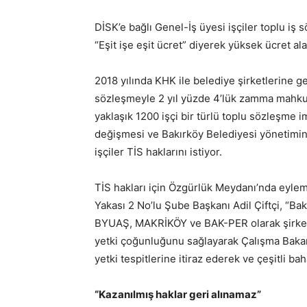
DİSK’e bağlı Genel-İş üyesi işçiler toplu iş 
“Eşit işe eşit ücret” diyerek yüksek ücret ala
2018 yılında KHK ile belediye şirketlerine 
sözleşmeyle 2 yıl yüzde 4’lük zamma mahkum
yaklaşık 1200 işçi bir türlü toplu sözleşme 
değişmesi ve Bakırköy Belediyesi yönetiminin 
işçiler TİS haklarını istiyor.
TİS hakları için Özgürlük Meydanı’nda eyle
Yakası 2 No’lu Şube Başkanı Adil Çiftçi, “B
BYUAŞ, MAKRİKÖY ve BAK-PER olarak şirket 
yetki çoğunluğunu sağlayarak Çalışma Bakanlı
yetki tespitlerine itiraz ederek ve çeşitli ba
“Kazanılmış haklar geri alınamaz”