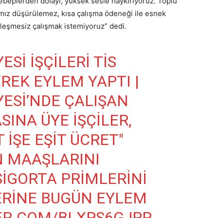
ebeplerden dolayı, yüksek sesle haykırıyoruz. Toplu
ız düşürülemez, kısa çalışma ödeneği ile esnek
zleşmesiz çalışmak istemiyoruz” dedi.
SI IŞÇILERI TİS
REK EYLEM YAPTI |
YESI’NDE ÇALIŞAN
SINA ÜYE IŞÇILER,
 IŞE EŞIT ÜCRET"
N MAAŞLARINI
SIGORTA PRIMLERINI
ERINE BUGÜN EYLEM
ER.COM/BLXPS6GJPP