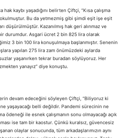
 hak kaybı yaşadığını belirten Çiftçi, “Kısa çalışma
kulmuştur. Bu da yetmezmiş gibi şimdi eşit işe eşit
ları düşürülmüştür. Kazanılmış hak geri alınmaz ve
r durumdur. Asgari ücret 2 bin 825 lira olarak
iğimiz 3 bin 100 lira konuşulmaya başlanmıştır. Senenin
aşlara yapılan 275 lira zam önümüzdeki aylarda
msuzlar yaşanırken tekrar buradan söylüyoruz. Her
zmekten yanayız” diye konuştu.
rin devam edeceğini söyleyen Çiftçi, “Biliyoruz ki
ne yaşayacağı belli değildir. Pandemi sürecinin ne
ışma ödeneği ile esnek çalışmanın sonu olmayacağı açık
aması ise tam bir kaostur. Çünkü kuralsız, güvencesiz
şanan olaylar sonucunda, tüm arkadaşlarımızın aynı