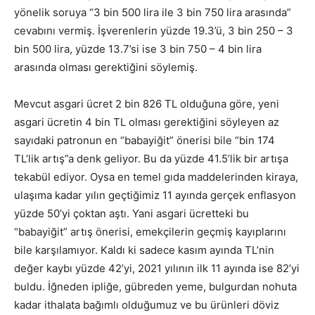
yönelik soruya “3 bin 500 lira ile 3 bin 750 lira arasında”
cevabını vermiş. İşverenlerin yüzde 19.3’ü, 3 bin 250 – 3
bin 500 lira, yüzde 13.7’si ise 3 bin 750 – 4 bin lira
arasında olması gerektiğini söylemiş.
Mevcut asgari ücret 2 bin 826 TL olduğuna göre, yeni
asgari ücretin 4 bin TL olması gerektiğini söyleyen az
sayıdaki patronun en “babayiğit” önerisi bile “bin 174
TL’lik artış”a denk geliyor. Bu da yüzde 41.5’lik bir artışa
tekabül ediyor. Oysa en temel gıda maddelerinden kiraya,
ulaşıma kadar yılın geçtiğimiz 11 ayında gerçek enflasyon
yüzde 50’yi çoktan aştı. Yani asgari ücretteki bu
“babayiğit” artış önerisi, emekçilerin geçmiş kayıplarını
bile karşılamıyor. Kaldı ki sadece kasım ayında TL’nin
değer kaybı yüzde 42’yi, 2021 yılının ilk 11 ayında ise 82’yi
buldu. İğneden ipliğe, gübreden yeme, bulgurdan nohuta
kadar ithalata bağımlı olduğumuz ve bu ürünleri döviz