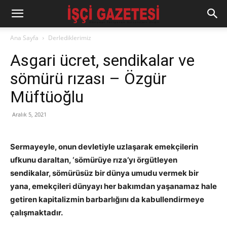
Ana Sayfa
Derlediklerimiz
Asgari ücret, sendikalar ve
sömürü rızası – Özgür
Müftüoğlu
Aralık 5, 2021
Sermayeyle, onun devletiyle uzlaşarak emekçilerin
ufkunu daraltan, ‘sömürüye rıza’yı örgütleyen
sendikalar, sömürüsüz bir dünya umudu vermek bir
yana, emekçileri dünyayı her bakımdan yaşanamaz hale
getiren kapitalizmin barbarlığını da kabullendirmeye
çalışmaktadır.