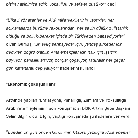
bizim nasibimize açlık, yoksulluk ve sefalet düşüyor”
dedi.
“Ülkeyi yönetenler ve AKP milletvekillerinin yaptıkları her
açıklamalarda büyüme rekorlarından, her şeyin güllük gülistanlık
olduğu ve bolluk-bereket içinde bir Türkiye’den bahsediyorlar”
diyen Gümüş,
“Bir avuç sermayedar için, yandaş şirketler için
dedikleri doğru olabilir. Ama emekçiler için halk için işsizlik
büyüyor, pahalılık artıyor, borçlar çoğalıyor, faturalar her geçen
gün katlanarak cep yakıyor”
ifadelerini kullandı.
“Ekonomik çöküşün ilanı”
Artvin’de yapılan “Enflasyona, Pahalılığa, Zamlara ve Yoksulluğa
Artık Yeter” eyleminin son konuşmacısı DİSK Artvin Şube Başkanı
Selim Bilgin oldu. Bilgin, yaptığı konuşmada şu ifadelere yer verdi:
“
Bundan on gün önce ekonominin kitabını yazdığını iddia edenler