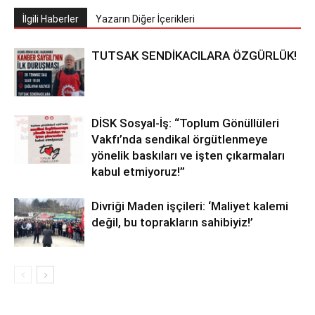
İlgili Haberler
Yazarın Diğer İçerikleri
TUTSAK SENDİKACILARA ÖZGÜRLÜK!
DİSK Sosyal-İş: “Toplum Gönüllüleri
Vakfı’nda sendikal örgütlenmeye
yönelik baskıları ve işten çıkarmaları
kabul etmiyoruz!”
Divriği Maden işçileri: ‘Maliyet kalemi
değil, bu toprakların sahibiyiz!’