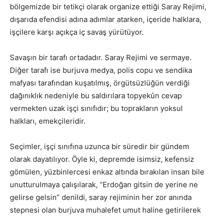
bölgemizde bir tetikçi olarak organize ettiği Saray Rejimi,
dışarıda efendisi adına adımlar atarken, içeride halklara,
işçilere karşı açıkça iç savaş yürütüyor.
Savaşın bir tarafı ortadadır. Saray Rejimi ve sermaye.
Diğer tarafı ise burjuva medya, polis copu ve sendika
mafyası tarafından kuşatılmış, örgütsüzlüğün verdiği
dağınıklık nedeniyle bu saldırılara topyekûn cevap
vermekten uzak işçi sınıfıdır; bu toprakların yoksul
halkları, emekçileridir.
Seçimler, işçi sınıfına uzunca bir süredir bir gündem
olarak dayatılıyor. Öyle ki, depremde isimsiz, kefensiz
gömülen, yüzbinlercesi enkaz altında bırakılan insan bile
unutturulmaya çalışılarak, “Erdoğan gitsin de yerine ne
gelirse gelsin” denildi, saray rejiminin her zor anında
stepnesi olan burjuva muhalefet umut haline getirilerek