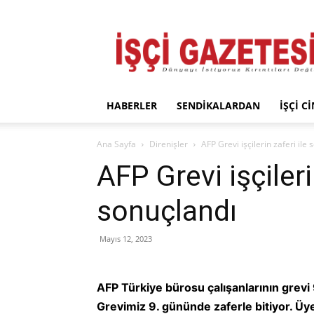
İşçi
Gazetesi
HABERLER
SENDIKALARDAN
İŞÇI C
Ana Sayfa
Direnişler
AFP Grevi işçilerin zaferi ile
AFP Grevi işçileri
sonuçlandı
Mayıs 12, 2023
AFP Türkiye bürosu çalışanlarının grevi
Grevimiz 9. gününde zaferle bitiyor. Üy