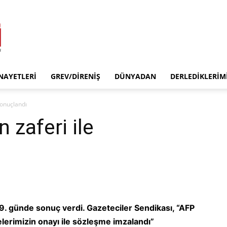
INAYETLERI
GREV/DIRENIŞ
DÜNYADAN
DERLEDIKLERIM
 sonuçlandı
n zaferi ile
 9. günde sonuç verdi. Gazeteciler Sendikası, “AFP
elerimizin onayı ile sözleşme imzalandı”