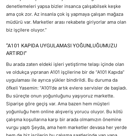
denetlemeleri yapsa bizler insanca çalışabilsek keşke
ama çok zor. Az insanla çok iş yapmaya çalışan mağaza
müdürü var. Marketler arası rekabete giriyorlar ama olan
biz işçilere oluyor.”
“A101 KAPIDA UYGULAMASI YOĞUNLUĞUMUZU
ARTIRDI”
Bu arada zaten eldeki işleri yetiştirme telaşı içinde olan
ve oldukça yıpranan A101 işçilerine bir de “A101 Kapıda”
uygulaması ile ayrıca yükler bindirildi. Bu duruma da
öfkeli Yasemin: “A101’de artık evlere servisler de başladı.
Bu süreçte onun yoğunluğunu yaşıyoruz markette.
Siparişe göre geçiş var. Ama bazen hem müşteri
yoğunluğu hem online alışveriş yorucu oluyor. Bu kötü
çalışma koşullarına karşı bir arada olmamızın önemine
vurgu yaptı Şeyda, ama hem marketler devasa her yerde
hem de biz işçilerin bu çalışma saatlerinde yan yana