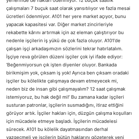
yerlerinde de hakları ödenmiyor. 12 buçuk saatlik
çalışmaları 7 buçuk saat olarak yansıtılıyor ve fazla mesai
ücretleri ödenmiyor. A101 her yere market açıyor, bunu
yapacak kapasitesi var. Diğer market zincirleriyle
rekabette kârını artırmak için az eleman çalıştırıyor bu
nedenle işçilerin iş yükü de çok fazla oluyor. A101’de
çalışan işçi arkadaşımızın sözlerini tekrar hatırlatalım.
İşçiye reva görülen düzeni işçiler çok iyi ifade ediyor:
‘Beğenmiyorsun çık işten diyenler oluyor. Bankada
birikmişim yok, çıksam iş yok! Ayrıca ben çıksam oradaki
işçiler bu kölelikte çalışmaya devam etmeyecek mi,
neden biz de insan gibi çalışmayalım? 12 saat çalışmak
istemiyoruz, bu hak değil mi!’ Bu zamana kadar işçileri
susturan patronlar, işçilerin susmadığını, itiraz ettiğini
görüyor artık. İşçiler hakları için, düzgün çalışma koşulları
için mücadele etmeye başladı. İşçilerin mücadelesi
sürecek. A101 bu kölelik dayatmasından derhal
vazgeçmeli ve işçilerin bütün haklarını gözeterek yeni