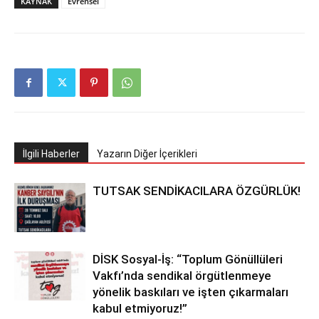
KAYNAK
Evrensel
İlgili Haberler
Yazarın Diğer İçerikleri
TUTSAK SENDİKACILARA ÖZGÜRLÜK!
DİSK Sosyal-İş: “Toplum Gönüllüleri
Vakfı’nda sendikal örgütlenmeye
yönelik baskıları ve işten çıkarmaları
kabul etmiyoruz!”