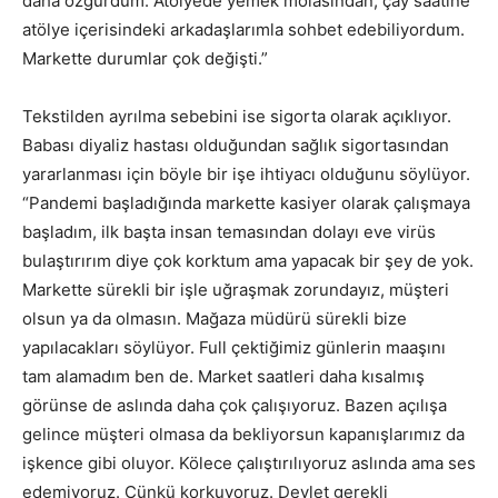
daha özgürdüm. Atölyede yemek molasından, çay saatine
atölye içerisindeki arkadaşlarımla sohbet edebiliyordum.
Markette durumlar çok değişti.”
Tekstilden ayrılma sebebini ise sigorta olarak açıklıyor.
Babası diyaliz hastası olduğundan sağlık sigortasından
yararlanması için böyle bir işe ihtiyacı olduğunu söylüyor.
“Pandemi başladığında markette kasiyer olarak çalışmaya
başladım, ilk başta insan temasından dolayı eve virüs
bulaştırırım diye çok korktum ama yapacak bir şey de yok.
Markette sürekli bir işle uğraşmak zorundayız, müşteri
olsun ya da olmasın. Mağaza müdürü sürekli bize
yapılacakları söylüyor. Full çektiğimiz günlerin maaşını
tam alamadım ben de. Market saatleri daha kısalmış
görünse de aslında daha çok çalışıyoruz. Bazen açılışa
gelince müşteri olmasa da bekliyorsun kapanışlarımız da
işkence gibi oluyor. Kölece çalıştırılıyoruz aslında ama ses
edemiyoruz. Çünkü korkuyoruz. Devlet gerekli