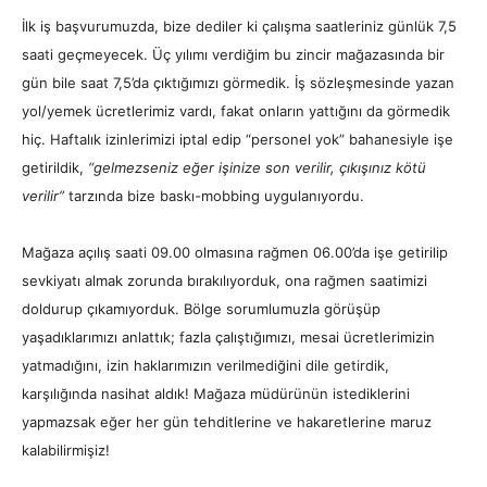
İlk iş başvurumuzda, bize dediler ki çalışma saatleriniz günlük 7,5
saati geçmeyecek. Üç yılımı verdiğim bu zincir mağazasında bir
gün bile saat 7,5’da çıktığımızı görmedik. İş sözleşmesinde yazan
yol/yemek ücretlerimiz vardı, fakat onların yattığını da görmedik
hiç. Haftalık izinlerimizi iptal edip “personel yok” bahanesiyle işe
getirildik,
“gelmezseniz eğer işinize son verilir, çıkışınız kötü
verilir”
tarzında bize baskı-mobbing uygulanıyordu.
Mağaza açılış saati 09.00 olmasına rağmen 06.00’da işe getirilip
sevkiyatı almak zorunda bırakılıyorduk, ona rağmen saatimizi
doldurup çıkamıyorduk. Bölge sorumlumuzla görüşüp
yaşadıklarımızı anlattık; fazla çalıştığımızı, mesai ücretlerimizin
yatmadığını, izin haklarımızın verilmediğini dile getirdik,
karşılığında nasihat aldık! Mağaza müdürünün istediklerini
yapmazsak eğer her gün tehditlerine ve hakaretlerine maruz
kalabilirmişiz!