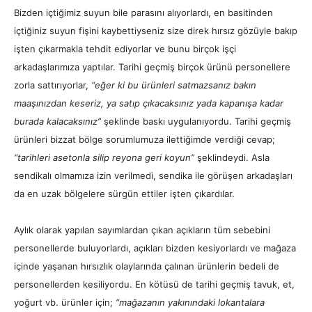
Bizden
içtiğimiz suyun bile parasını alıyorlardı,
en basitinden
içtiğiniz suyun fişini kaybettiyseniz size direk hırsız gözüyle bakıp
işten çıkarmakla tehdit ediyorlar ve bunu birçok işçi
arkadaşlarımıza yaptılar. Tarihi geçmiş birçok ürünü personellere
zorla sattırıyorlar,
“eğer ki bu ürünleri satmazsanız bakın
maaşınızdan keseriz, ya satıp çıkacaksınız yada kapanışa kadar
burada kalacaksınız”
şeklinde baskı uygulanıyordu. Tarihi geçmiş
ürünleri bizzat bölge sorumlumuza ilettiğimde verdiği cevap;
“tarihleri asetonla silip reyona geri koyun”
şeklindeydi. Asla
sendikalı olmamıza izin verilmedi, sendika ile görüşen arkadaşları
da en uzak bölgelere sürgün ettiler işten çıkardılar.
Aylık olarak yapılan sayımlardan çıkan açıkların tüm sebebini
personellerde buluyorlardı, açıkları bizden kesiyorlardı ve mağaza
içinde yaşanan hırsızlık olaylarında çalınan ürünlerin bedeli de
personellerden kesiliyordu. En kötüsü de tarihi geçmiş tavuk, et,
yoğurt vb. ürünler için;
“mağazanın yakınındaki lokantalara