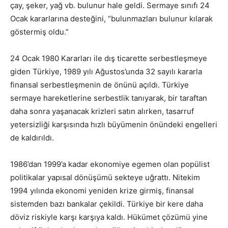
çay, şeker, yağ vb. bulunur hale geldi. Sermaye sınıfı 24
Ocak kararlarına desteğini, “bulunmazları bulunur kılarak
göstermiş oldu.”
24 Ocak 1980 Kararları ile dış ticarette serbestleşmeye
giden Türkiye, 1989 yılı Ağus­tos’unda 32 sayılı kararla
finansal serbestleşmenin de önünü açıldı. Tür­kiye
sermaye hareketlerine serbestlik tanıyarak, bir taraftan
daha sonra yaşanacak krizleri satın alırken, tasarruf
yetersizliği karşısında hızlı büyü­menin önündeki engelleri
de kaldırıldı.
1986’dan 1999’a kadar ekonomiye egemen olan popülist
politikalar ya­pısal dönüşümü sekteye uğrattı. Nitekim
1994 yılında ekonomi yeniden krize girmiş, finansal
sistemden bazı bankalar çekildi. Türkiye bir kere daha
döviz riskiyle karşı karşıya kaldı. Hükümet çözümü yine