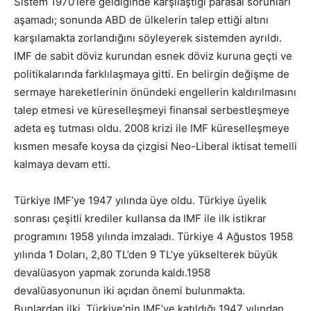
Sistem 1970’lere geldiğinde karşılaştığı parasal sorunları
aşamadı; sonunda ABD de ülkelerin talep ettiği altını
karşılamakta zorlandığını söyleyerek sistemden ayrıldı.
IMF de sabit döviz kurundan esnek döviz kuruna geçti ve
politikalarında farklılaşmaya gitti. En belirgin değişme de
sermaye hareketlerinin önündeki engellerin kaldırılmasını
talep etmesi ve küreselleşmeyi finansal serbestleşmeye
adeta eş tutması oldu. 2008 krizi ile IMF küreselleşmeye
kısmen mesafe koysa da çizgisi Neo-Liberal iktisat temelli
kalmaya devam etti.
Türkiye IMF’ye 1947 yılında üye oldu. Türkiye üyelik
sonrası çeşitli krediler kullansa da IMF ile ilk istikrar
programını 1958 yılında imzaladı. Türkiye 4 Ağustos 1958
yılında 1 Doları, 2,80 TL’den 9 TL’ye yükselterek büyük
devalüasyon yapmak zorunda kaldı.1958
devalüasyonunun iki açıdan önemi bulunmakta.
Bunlardan ilki, Türkiye’nin IMF’ye katıldığı 1947 yılından