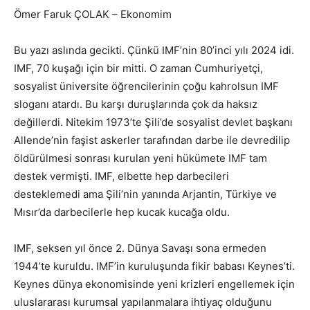
Ömer Faruk ÇOLAK – Ekonomim
Bu yazı aslında gecikti. Çünkü IMF’nin 80’inci yılı 2024 idi.
IMF, 70 kuşağı için bir mitti. O zaman Cumhuriyetçi,
sosyalist üniversite öğrencilerinin çoğu kahrolsun IMF
sloganı atardı. Bu karşı duruşlarında çok da haksız
değillerdi. Nitekim 1973’te Şili’de sosyalist devlet başkanı
Allende’nin faşist askerler tarafından darbe ile devredilip
öldürülmesi sonrası kurulan yeni hükümete IMF tam
destek vermişti. IMF, elbette hep darbecileri
desteklemedi ama Şili’nin yanında Arjantin, Türkiye ve
Mısır’da darbecilerle hep kucak kucağa oldu.
IMF, seksen yıl önce 2. Dünya Savaşı sona ermeden
1944’te kuruldu. IMF’in kuruluşunda fikir babası Keynes’ti.
Keynes dünya ekonomisinde yeni krizleri engellemek için
uluslararası kurumsal yapılanmalara ihtiyaç olduğunu