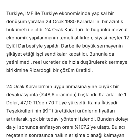
Türkiye, IMF ile Türkiye ekonomisinde yapısal bir
dönüşüm yaratan 24 Ocak 1980 Kararları’nı bir azınlık
hükümeti ile aldı. 24 Ocak Kararları ile bugünkü mevcut
ekonomik yapılanmanın temeli atılırken, siyasi neşter 12
Eylül Darbesi’yle yapıldı. Darbe ile büyük sermayenin
şikâyet ettiği işçi sendikalar kapatıldı. Bununla da
yetinilmedi, reel ücretler de hızla düşürülerek sermaye
birikimine Ricardogil bir çözüm üretildi.
24 Ocak Kararları’nın uygulanmasına yine büyük bir
devalüasyonla (%48,6 oranında) başlandı. Kararlar ile 1
Dolar, 47,10 TL’den 70 TL’ye yükselti. Kamu İktisadi
Teşekkülleri’nin (KİT) ürettikleri ürün­lerin fiyatları
artırılarak, şok bir tedavi yöntemi izlendi. Bundan dolayı
da yıl sonunda enflasyon oranı %107,2’ye ulaştı. Bu acı
reçetenin sonrasında halkın erişime olanağı kalmayan