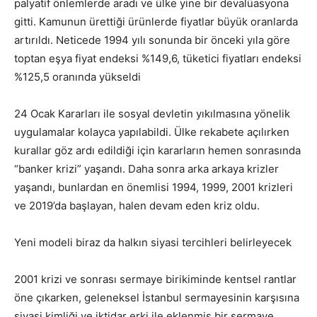
palyatif ön­lemlerde aradı ve ülke yine bir devalüasyona
gitti. Kamunun ürettiği ürünlerde fiyatlar büyük oranlarda
artırıldı. Neticede 1994 yılı sonunda bir önceki yıla göre
toptan eşya fiyat endeksi %149,6, tüketici fiyatları en­deksi
%125,5 oranında yükseldi
24 Ocak Kararları ile sosyal devletin yıkılmasına yönelik
uygulamalar kolayca yapılabildi. Ülke rekabete açılırken
kurallar göz ardı edildiği için kararların hemen sonrasında
“banker krizi” yaşandı. Daha sonra arka arkaya krizler
yaşandı, bunlardan en önemlisi 1994, 1999, 2001 krizleri
ve 2019’da başlayan, halen devam eden kriz oldu.
Yeni modeli biraz da halkın siyasi tercihleri belirleyecek
2001 krizi ve sonrası sermaye birikiminde kentsel rantlar
öne çıkarken, geleneksel İstanbul sermayesinin karşısına
siyasi kimliği ve iktidar erki ile eklenmiş bir sermaye