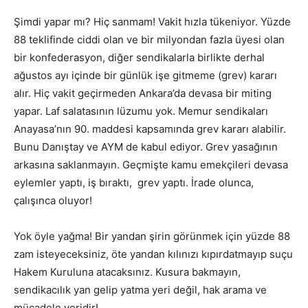
Şimdi yapar mı? Hiç sanmam! Vakit hızla tükeniyor. Yüzde
88 teklifinde ciddi olan ve bir milyondan fazla üyesi olan
bir konfederasyon, diğer sendikalarla birlikte derhal
ağustos ayı içinde bir günlük işe gitmeme (grev) kararı
alır. Hiç vakit geçirmeden Ankara’da devasa bir miting
yapar. Laf salatasının lüzumu yok. Memur sendikaları
Anayasa’nın 90. maddesi kapsamında grev kararı alabilir.
Bunu Danıştay ve AYM de kabul ediyor. Grev yasağının
arkasına saklanmayın. Geçmişte kamu emekçileri devasa
eylemler yaptı, iş bıraktı, grev yaptı. İrade olunca,
çalışınca oluyor!
Yok öyle yağma! Bir yandan şirin görünmek için yüzde 88
zam isteyeceksiniz, öte yandan kılınızı kıpırdatmayıp suçu
Hakem Kuruluna atacaksınız. Kusura bakmayın,
sendikacılık yan gelip yatma yeri değil, hak arama ve
mücadele yeridir!