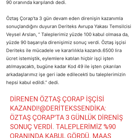
90 oranında karşılandı dedi.
Öztaş Çorap’ta 3 gün devam eden direnişin kazanımla
sonuçlandığını duyuran Deriteks Avrupa Yakası Temsilcisi
Veysel Arslan, “ Taleplerimiz yüzde 100 kabul olmasa da,
yüzde 90 başarıyla direnişimiz sonuç verdi. Öztaş işçisi
Deriteks ile mücadele ve kararlılıkla kazandı.6500 lira
ücret istemiştik, eylemlere katılan hiçbir işçi işten
atılmayacaktı, bugüne kadar Kod 49 ile işten çıkarılan
arkadaşlarımız işe geri iade edilecekti bu taleplerimizin
hepsi kabul edildi.” dedi.
DIRENEN ÖZTAŞ ÇORAP IŞÇISI
KAZANDI!
@DERITEKSSENDIKA
:
ÖZTAŞ ÇORAP'TA 3 GÜNLÜK DIRENIŞ
SONUÇ VERDI. TALEPLERIMIZ %90
ORANINDA KABUL GÖRDÜ. MAAŞ