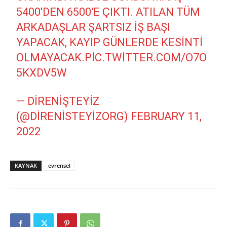
5400'DEN 6500'E ÇIKTI. ATILAN TÜM
ARKADAŞLAR ŞARTSIZ IŞ BAŞI
YAPACAK, KAYIP GÜNLERDE KESINTI
OLMAYACAK.
PIC.TWITTER.COM/O7O
5KXDV5W
— DIRENIŞTEYIZ
(@DIRENISTEYIZORG)
FEBRUARY 11,
2022
KAYNAK
evrensel