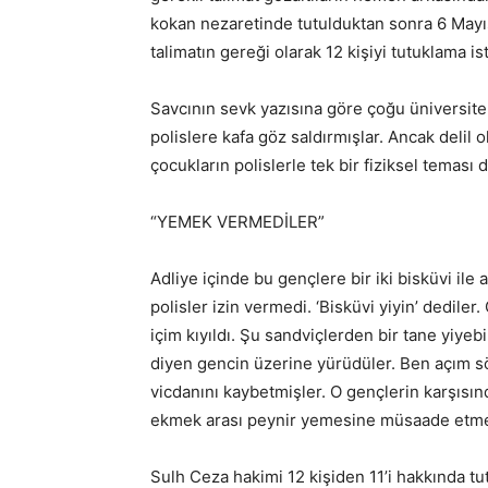
kokan nezaretinde tutulduktan sonra 6 Mayıs 
talimatın gereği olarak 12 kişiyi tutuklama is
Savcının sevk yazısına göre çoğu üniversite
polislere kafa göz saldırmışlar. Ancak delil o
çocukların polislerle tek bir fiziksel teması 
“YEMEK VERMEDİLER”
Adliye içinde bu gençlere bir iki bisküvi ile 
polisler izin vermedi. ‘Bisküvi yiyin’ dedile
içim kıyıldı. Şu sandviçlerden bir tane yiyeb
diyen gencin üzerine yürüdüler. Ben açım sö
vicdanını kaybetmişler. O gençlerin karşısınd
ekmek arası peynir yemesine müsaade etme
Sulh Ceza hakimi 12 kişiden 11’i hakkında tu