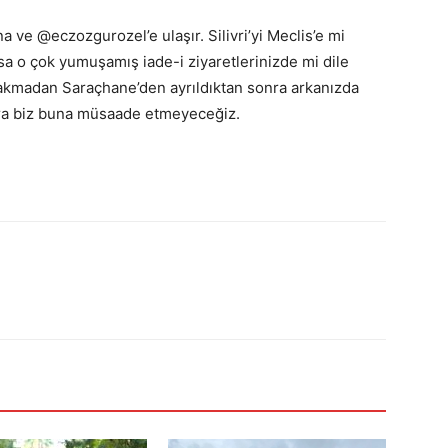
e @eczozgurozel’e ulaşır. Silivri’yi Meclis’e mi
yoksa o çok yumuşamış iade-i ziyaretlerinizde mi dile
akmadan Saraçhane’den ayrıldıktan sonra arkanızda
ira biz buna müsaade etmeyeceğiz.