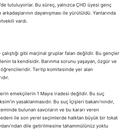
ri’de tutuluyorlar. Bu süreç, yalnızca ÇHD üyesi genç
n arkadaşlarının dayanışması ile yürütüldü. Yanlarında
tvekili vardı.
lıştığı gibi marjinal gruplar falan değildir. Bu gençler
itlenin ta kendisidir. Barınma sorunu yaşayan, özgür ve
öğrencileridir. Tertip komitesinde yer alan
ıdır.
erin emekçilerin 1 Mayıs iradesi değildir. Bu suç
m’in yasaklanmasıdır. Bu suç İçişleri bakanı’nındır,
steminde bulunan savcıların ve bu kararı veren
 nedeni ile son yerel seçimlerde halktan büyük bir tokat
eydanı’ndan dile getirilmesine tahammülünüz yoktu