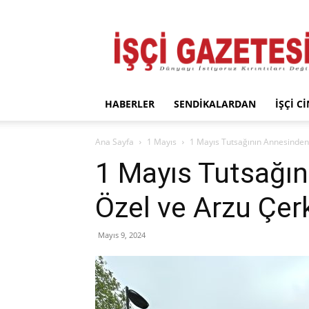
İşçi
Gazetesi
HABERLER
SENDIKALARDAN
İŞÇI C
Ana Sayfa
1 Mayıs
1 Mayıs Tutsağının Annesinden
1 Mayıs Tutsağı
Özel ve Arzu Çer
Mayıs 9, 2024