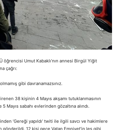
Ü öğrencisi Umut Kabaklı’nın annesi Birgül Yiğit
na çağrı:
 olmamış gibi davranamazsınız.
direnen 38 kişinin 4 Mayıs akşamı tutuklanmasının
e 5 Mayıs sabahı evlerinden gözaltına alındı.
den ‘Gereği yapıldı’ twiti ile ilgili savcı ve hakimlere
 gönderildi. 12 kişi gece Vatan Emniyet’in leş gibi