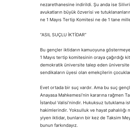
nezarethanesine indirildi. Şu anda ise Siliv
avukatların büyük özverisi ve tutuklananları
ne 1 Mayıs Tertip Komitesi ne de 1 tane mille
“ASIL SUÇLU İKTİDAR”
Bu gençler iktidarın kamuoyuna göstermeye ça
1 Mayıs tertip komitesinin oraya çağırdığı k
demokratik üniversite talep eden üniversite 
sendikaların üyesi olan emekçilerin çocuklar
Evet ortada bir suç vardır. Ama bu suç gençl
Anayasa Mahkemesi’nin kararına rağmen Taksi
İstanbul Valisi’nindir. Hukuksuz tutuklama i
hakimlerindir. Yoksulluk ve hayat pahalılığı
yiyen iktidar, bunların bir kez de Taksim M
bunun farkındayız.