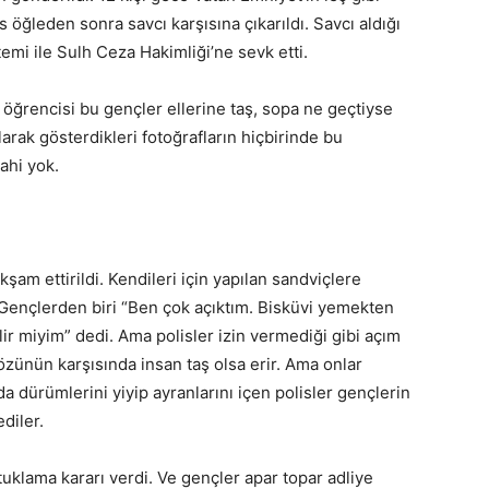
öğleden sonra savcı karşısına çıkarıldı. Savcı aldığı
temi ile Sulh Ceza Hakimliği’ne sevk etti.
 öğrencisi bu gençler ellerine taş, sopa ne geçtiyse
larak gösterdikleri fotoğrafların hiçbirinde bu
dahi yok.
akşam ettirildi. Kendileri için yapılan sandviçlere
r. Gençlerden biri “Ben çok açıktım. Bisküvi yemekten
ilir miyim” dedi. Ama polisler izin vermediği gibi açım
zünün karşısında insan taş olsa erir. Ama onlar
a dürümlerini yiyip ayranlarını içen polisler gençlerin
diler.
tuklama kararı verdi. Ve gençler apar topar adliye