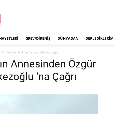
INAYETLERI
GREV/DIRENIŞ
DÜNYADAN
DERLEDIKLERIM
 Özgür Özel ve Arzu Çerkezoğlu ‘na Çağrı
nın Annesinden Özgür
kezoğlu ‘na Çağrı