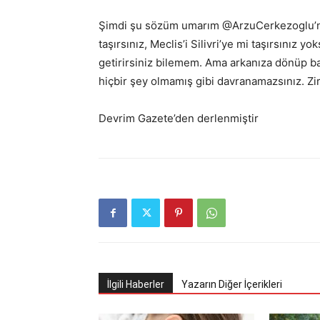
Şimdi şu sözüm umarım @ArzuCerkezoglu’na v
taşırsınız, Meclis’i Silivri’ye mi taşırsınız 
getirirsiniz bilemem. Ama arkanıza dönüp b
hiçbir şey olmamış gibi davranamazsınız. Z
Devrim Gazete’den derlenmiştir
İlgili Haberler
Yazarın Diğer İçerikleri